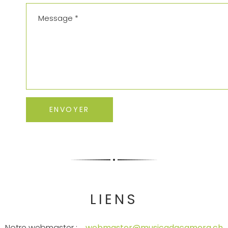
LIENS
Notre webmaster :
webmaster@musicadacamera.ch