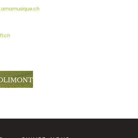
.amamusique.ch
l.ch