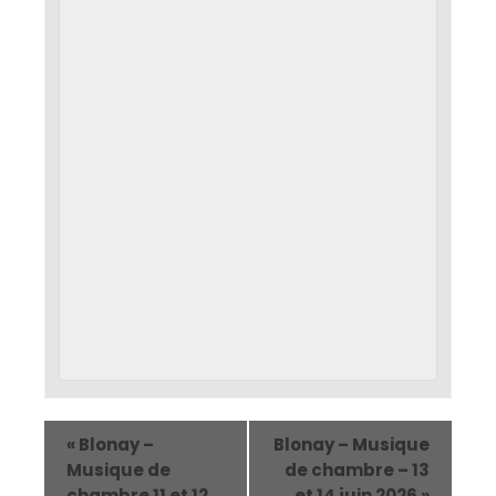
«
Blonay –
Blonay – Musique
Musique de
de chambre – 13
chambre 11 et 12
et 14 juin 2026
»